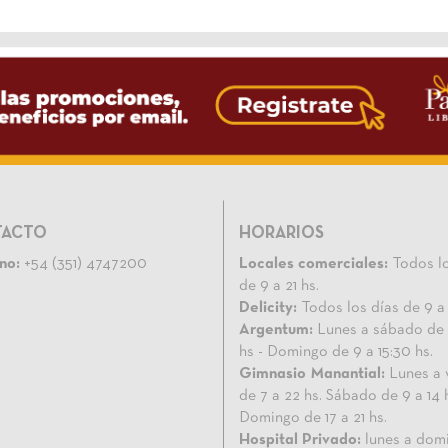
TACTO
HORARIOS
no:
+54 (351) 4747200
Locales comerciales:
Todos lo
de 9 a 21 hs.
Delicity:
Todos los días de 9 a 
Argentum:
Lunes a sábado de 
hs - Domingo de 9 a 15:30 hs.
Gimnasio Manantial:
Lunes a 
de 7 a 22 hs. Sábado de 9 a 14 
Domingo de 17 a 21 hs.
Hospital Privado:
lunes a dom