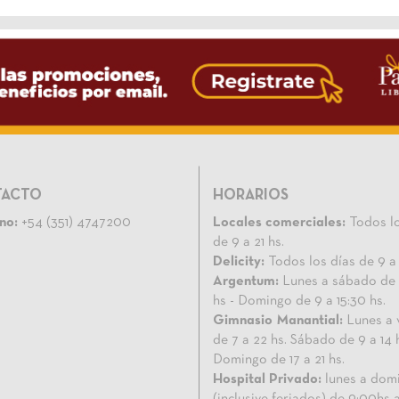
TACTO
HORARIOS
no:
+54 (351) 4747200
Locales comerciales:
Todos lo
de 9 a 21 hs.
Delicity:
Todos los días de 9 a 
Argentum:
Lunes a sábado de 
hs - Domingo de 9 a 15:30 hs.
Gimnasio Manantial:
Lunes a 
de 7 a 22 hs. Sábado de 9 a 14 
Domingo de 17 a 21 hs.
Hospital Privado:
lunes a dom