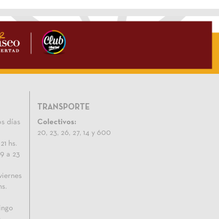
TRANSPORTE
s días
Colectivos:
20, 23, 26, 27, 14 y 600
21 hs.
9 a 23
viernes
hs.
ingo